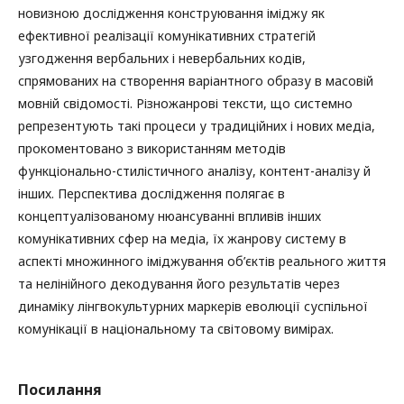
новизною дослідження конструювання іміджу як
ефективної реалізації комунікативних стратегій
узгодження вербальних і невербальних кодів,
спрямованих на створення варіантного образу в масовій
мовній свідомості. Різножанрові тексти, що системно
репрезентують такі процеси у традиційних і нових медіа,
прокоментовано з використанням методів
функціонально-стилістичного аналізу, контент-аналізу й
інших. Перспектива дослідження полягає в
концептуалізованому нюансуванні впливів інших
комунікативних сфер на медіа, їх жанрову систему в
аспекті множинного іміджування об’єктів реального життя
та нелінійного декодування його результатів через
динаміку лінгвокультурних маркерів еволюції суспільної
комунікації в національному та світовому вимірах.
Посилання