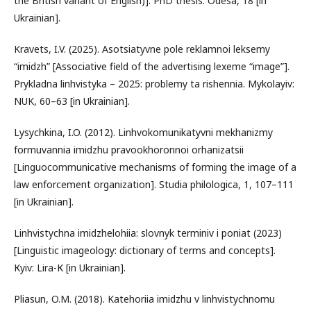
the British variant of English)]. PhD thesis. Odesa, 18 [in
Ukrainian].
Kravets, I.V. (2025). Asotsiatyvne pole reklamnoi leksemy
“imidzh” [Associative field of the advertising lexeme “image”].
Prykladna linhvistyka – 2025: problemy ta rishennia. Mykolayiv:
NUK, 60–63 [in Ukrainian].
Lysychkina, I.O. (2012). Linhvokomunikatyvni mekhanizmy
formuvannia imidzhu pravookhoronnoi orhanizatsii
[Linguocommunicative mechanisms of forming the image of a
law enforcement organization]. Studia philologica, 1, 107–111
[in Ukrainian].
Linhvistychna imidzhelohiia: slovnyk terminiv i poniat (2023)
[Linguistic imageology: dictionary of terms and concepts].
Кyiv: Lira-К [in Ukrainian].
Pliasun, O.M. (2018). Katehoriia imidzhu v linhvistychnomu