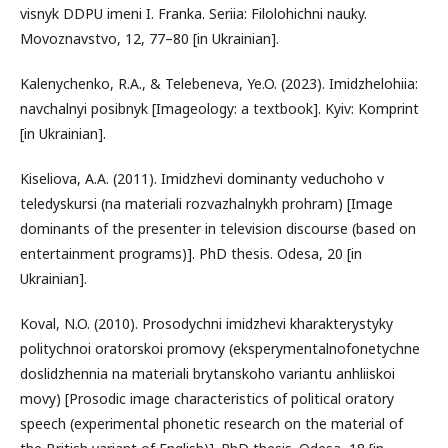
visnyk DDPU imeni I. Franka. Seriia: Filolohichni nauky.
Movoznavstvo, 12, 77–80 [in Ukrainian].
Kalenychenko, R.A., & Telebeneva, Ye.O. (2023). Imidzhelohiia:
navchalnyi posibnyk [Imageology: a textbook]. Kyiv: Komprint
[in Ukrainian].
Kiseliova, A.A. (2011). Imidzhevi dominanty veduchoho v
teledyskursi (na materiali rozvazhalnykh prohram) [Image
dominants of the presenter in television discourse (based on
entertainment programs)]. PhD thesis. Odesa, 20 [in
Ukrainian].
Koval, N.O. (2010). Prosodychni imidzhevi kharakterystyky
politychnoi oratorskoi promovy (eksperymentalnofonetychne
doslidzhennia na materiali brytanskoho variantu anhliiskoi
movy) [Prosodic image characteristics of political oratory
speech (experimental phonetic research on the material of