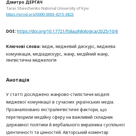
Дмитро ДЕРГАЧ
Taras Shevchenko National University of Kyiv
https://orcid.org/0000-0003-4215-3825
DOI:
https://doi.org/10.17721/folia.philologica/2025/10/6
Ключові слова:
імідж, іміджевий дискурс, іміджева
комунікація, медіадискурс, жанр, медійний жанр,
лінгвістична іміджелогія
Анотація
У статті досліджено жанрово-стилістичні моделі
іміджевої комунікації в сучасних українських медіа.
Проаналізовано екстралінгвістичні фактори, що
перетворили медійну сферу на важливий складник
державної політики й вербального виразника суспільної
ідентичності та цінностей. Авторський коментар