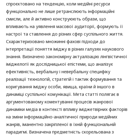
спроєктовано на тенденцію, коли медійні ресурси
функціонально не лише ретранслюють інформаційні
смисли, але й активно конструюють образи, що
впливають на уявлення масової аудиторії, формують її
настрої та ставлення до різних сфер суспільного життя.
Схарактеризовано множинні фахові підходи до
інтерпретації поняття іміджу в різних галузях наукового
знання. Визначено закономірну актуалізацію лінгвістичної
іміджелогії як дослідницької епістеми, що аналізує
ефективність, вербальну і невербальну специфіку
реалізації технологій, стратегій і тактик формування та
коригування іміджу особи, явища, країни й іншого в
динаміці суспільної комунікації. Мета статті полягає в
аргументованому коментуванні процесів жанрової
динаміки медіа в контексті впливу іміджетвірних факторів
на зміни інформаційно-аналітичної природи медійних
жанрів, іманентно закріпленої в їхній функціональній
парадигмі. Визначена предметність скорельована з