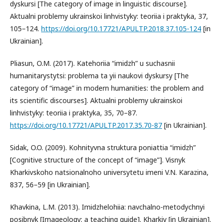
dyskursi [The category of image in linguistic discourse].
Aktualni problemy ukrainskoi linhvistyky: teoriia i praktyka, 37,
105–124.
https://doi.org/10.17721/APULTP.2018.37.105-124
[in
Ukrainian].
Pliasun, O.M. (2017). Katehoriia “imidzh” u suchasnii
humanitarystytsi: problema ta yii naukovi dyskursy [The
category of “image” in modern humanities: the problem and
its scientific discourses]. Aktualni problemy ukrainskoi
linhvistyky: teoriia i praktyka, 35, 70–87.
https://doi.org/10.17721/APULTP.2017.35.70-87
[in Ukrainian].
Sidak, O.O. (2009). Kohnityvna struktura poniattia “imidzh”
[Cognitive structure of the concept of “image”]. Visnyk
Kharkivskoho natsionalnoho universytetu imeni V.N. Karazina,
837, 56–59 [in Ukrainian].
Khavkina, L.M. (2013). Imidzhelohiia: navchalno-metodychnyi
posibnyk [Imageology: a teaching guide]. Kharkiv [in Ukrainian].