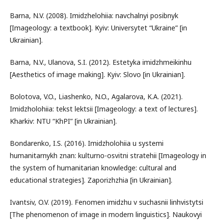
Barna, N.V. (2008). Imidzhelohiia: navchalnyi posibnyk
[Imageology: a textbook]. Кyiv: Universytet “Ukraine” [in
Ukrainian].
Barna, N.V., Ulanova, S.I. (2012). Estetyka imidzhmeikinhu
[Aesthetics of image making]. Kyiv: Slovo [in Ukrainian].
Bolotova, V.O., Liashenko, N.O., Agalarova, K.A. (2021).
Imidzholohiia: tekst lektsii [Imageology: a text of lectures].
Kharkiv: NTU “KhPI” [in Ukrainian].
Bondarenko, I.S. (2016). Imidzholohiia u systemi
humanitarnykh znan: kulturno-osvitni stratehii [Imageology in
the system of humanitarian knowledge: cultural and
educational strategies]. Zaporizhzhia [in Ukrainian].
Ivantsiv, O.V. (2019). Fenomen imidzhu v suchasnii linhvistytsi
[The phenomenon of image in modern linguistics]. Naukovyi